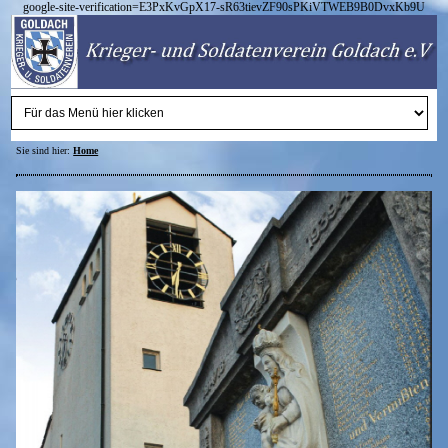
google-site-verification=E3PxKvGpX17-sR63tievZF90sPKiVTWEB9B0DvxKb9U
Sie sind hier:
Home