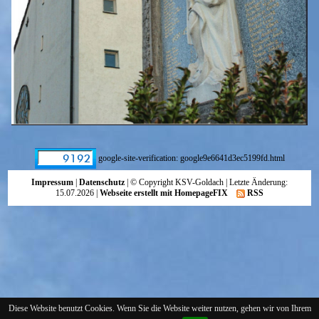
google-site-verification: google9e6641d3ec5199fd.html
Impressum
|
Datenschutz
| © Copyright KSV-Goldach | Letzte Änderung:
15.07.2026 |
Webseite erstellt mit HomepageFIX
RSS
Diese Website benutzt Cookies. Wenn Sie die Website weiter nutzen, gehen wir von Ihrem